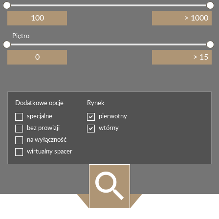
Piętro
Dodatkowe opcje
Rynek
specjalne
pierwotny
bez prowizji
wtórny
na wyłączność
wirtualny spacer