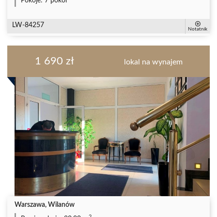
Pokoje:
7 pokoi
LW-84257
Notatnik
1 690 zł
lokal na wynajem
Warszawa, Wilanów
2