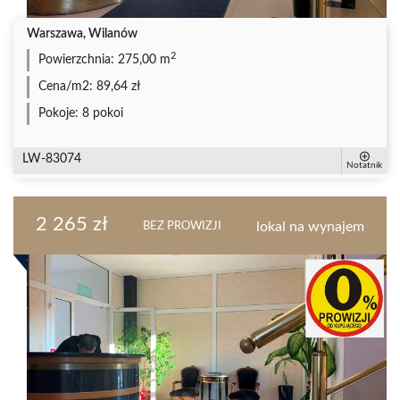
Warszawa, Wilanów
2
Powierzchnia:
275,00 m
Cena/m2:
89,64 zł
Pokoje:
8 pokoi
LW-83074
Notatnik
2 265 zł
lokal na wynajem
BEZ PROWIZJI