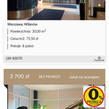
Warszawa, Wilanów
2
Powierzchnia:
30,00 m
Cena/m2:
75,50 zł
Pokoje:
8 pokoi
LW-83070
Notatnik
3 700 zł
lokal na wynajem
BEZ PROWIZJI