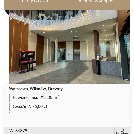
15 900 zł
lokal na wynajem
Warszawa, Wilanów, Drewny
2
Powierzchnia:
212,00 m
Cena/m2:
75,00 zł
LW-84379
Notatnik