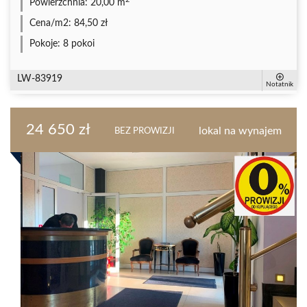
Powierzchnia:
20,00 m
Cena/m2:
84,50 zł
Pokoje:
8 pokoi
LW-83919
Notatnik
24 650 zł
lokal na wynajem
BEZ PROWIZJI