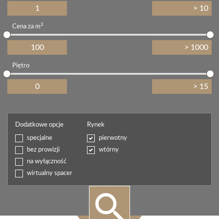
2
Cena za m
Piętro
Dodatkowe opcje
Rynek
specjalne
pierwotny
bez prowizji
wtórny
na wyłączność
wirtualny spacer