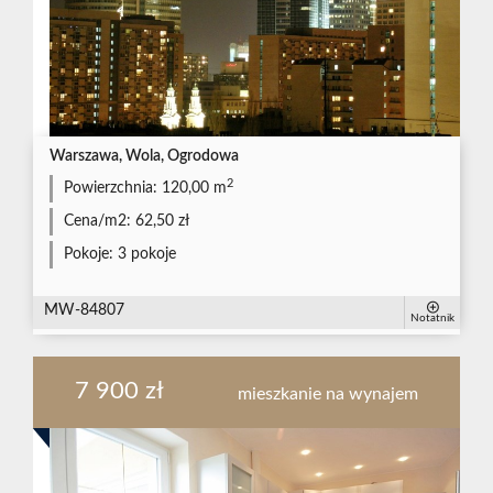
Warszawa, Wola, Ogrodowa
2
Powierzchnia:
120,00 m
Cena/m2:
62,50 zł
Pokoje:
3 pokoje
MW-84807
Notatnik
7 900 zł
mieszkanie na wynajem