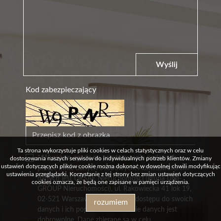
Wyślij
Kod zabezpieczający
Ta strona wykorzystuje pliki cookies w celach statystycznych oraz w celu
* Wyrażam zgodę na przetwarzanie podanych
dostosowania naszych serwisów do indywidualnych potrzeb klientów. Zmiany
ustawień dotyczących plików cookie można dokonać w dowolnej chwili modyfikując
przeze mnie danych osobowych. Administratorem
ustawienia przeglądarki. Korzystanie z tej strony bez zmian ustawień dotyczących
danych jest URSAE Nieruchomości (grupa UNI-
cookies oznacza, że będą one zapisane w pamięci urządzenia.
GROUP Nieruchomości), ul. Rakowiecka 41 lok 19,
02-521 Warszawa. Mam prawo dostępu do swoich
rozumiem
danych i ich poprawiania. Podanie danych jest
dobrowolne. Dane zbierane są w celu