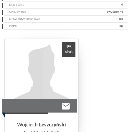
Liczba wind
4
Usytuowanie
dwustronne
Drzwi antywłamaniowe
tak
Piętro
5p
95
ofert
Wojciech
Leszczyński