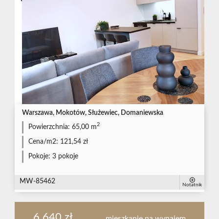
Warszawa, Mokotów, Służewiec, Domaniewska
2
Powierzchnia:
65,00 m
Cena/m2:
121,54 zł
Pokoje:
3 pokoje
MW-85462
Notatnik
6 640 zł
mieszkanie na wynajem