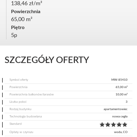
138,46 zł/m²
Powierzchnia
65,00 m²
Piętro
5p
SZCZEGÓŁY OFERTY
Symbol oferty
MW-85410
Powierzchnia
65,00 m²
Powierzchnia balkonów/tarasów
10,00 m²
Liczba pokoi
3
Rodzaj budynku
apartamentowiec
Technologia budowlana
nowa cegła
Standard
Opłaty w czynszu
woda, CO