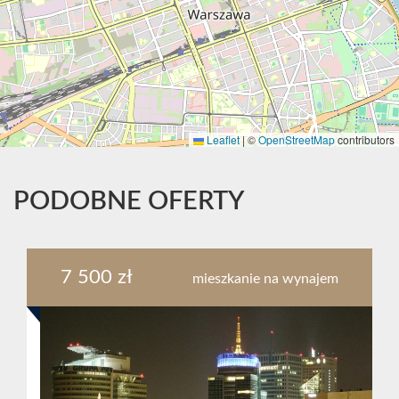
Leaflet
|
©
OpenStreetMap
contributors
PODOBNE OFERTY
7 500 zł
mieszkanie na wynajem