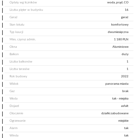
Opłaty wg liczników
woda, prąd, CO
Liczba pięter w budynku
16
Garaż
garaż
Stan lokalu
komfortowy
Typ kaucji
dwumiesięczna
Mies. czynsz admin.
1 180 PLN
Okna
Aluminiowe
Balkon
duży
Liczba balkonów
1
Liczba tarasów
1
Rok budowy
2022
Widok
panorama miasta
Gaz
brak
Woda
tak - miejska
Dojazd
asfalt
Otoczenie
działki zabudowane
Ogrzewanie
miejskie
Alarm
tak
Winda
tak