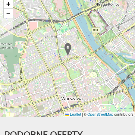
+
−
Leaflet
|
©
OpenStreetMap
contributors