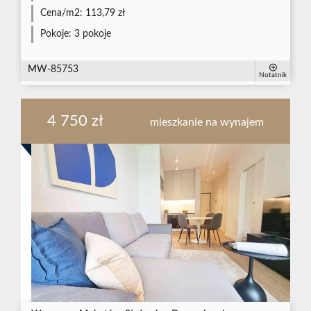
Cena/m2:
113,79 zł
Pokoje:
3 pokoje
MW-85753
Notatnik
4 750 zł
mieszkanie na wynajem