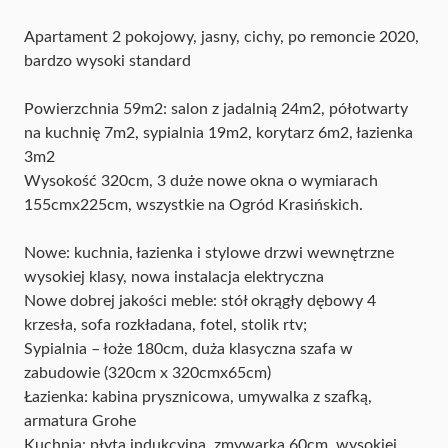
Apartament 2 pokojowy, jasny, cichy, po remoncie 2020,
bardzo wysoki standard
Powierzchnia
59m2: salon z jadalnią 24m2, półotwarty
na kuchnię 7m2, sypialnia 19m2, korytarz 6m2, łazienka
3m2
Wysokość 320cm, 3 duże nowe okna o wymiarach
155cmx225cm, wszystkie na Ogród Krasińskich.
Nowe: kuchnia, łazienka i stylowe drzwi wewnętrzne
wysokiej klasy, nowa instalacja elektryczna
Nowe dobrej jakości meble: stół okrągły dębowy 4
krzesła, sofa rozkładana, fotel, stolik rtv;
Sypialnia – łoże 180cm, duża klasyczna szafa w
zabudowie (320cm x 320cmx65cm)
Łazienka: kabina prysznicowa, umywalka z szafką,
armatura Grohe
Kuchnia: płyta indukcyjna, zmywarka 60cm, wysokiej