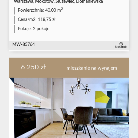
Warszawa, Mokotów, Służewiec, Domaniewska
2
Powierzchnia:
40,00 m
Cena/m2:
118,75 zł
Pokoje:
2 pokoje
MW-85764
Notatnik
6 250 zł
mieszkanie na wynajem