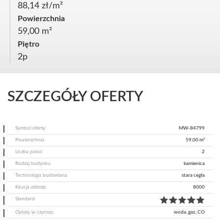
88,14 zł/m²
Powierzchnia
59,00 m²
Piętro
2p
SZCZEGÓŁY OFERTY
Symbol oferty
MW-84799
Powierzchnia
59,00 m²
Liczba pokoi
2
Rodzaj budynku
kamienica
Technologia budowlana
stara cegła
Kaucja zabezp.
8000
Standard
Opłaty w czynszu
woda, gaz, CO