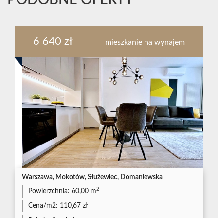
PODOBNE OFERTY
6 640 zł
mieszkanie na wynajem
Warszawa, Mokotów, Służewiec, Domaniewska
2
Powierzchnia:
60,00 m
Cena/m2:
110,67 zł