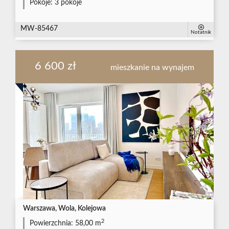
Pokoje:
3 pokoje
MW-85467
Notatnik
6 600 zł
mieszkanie na wynajem
Warszawa, Wola, Kolejowa
2
Powierzchnia:
58,00 m