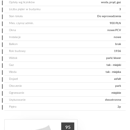
Opłaty wg liczników
woda, prąd, gaz
Liczba pięter w budynku
3
Stan lokalu
Do wprowadzenia
Mies. czynsz admin.
900 PLN
Okna
nowe PCV
Instalacje
nowe
Balkon
brak
Rok budowy
1936
Widok
park/skwer
Gaz
tak - miejski
Woda
tak - miejska
Dojazd
asfalt
Otoczenie
park
Ogrzewanie
miejskie
Usytuowanie
dwustronne
Piętro
2p
95