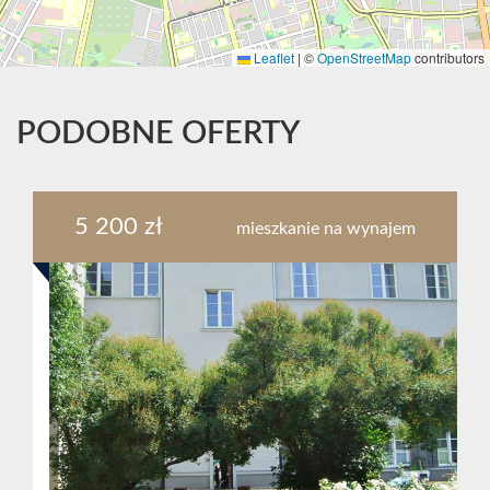
Leaflet
|
©
OpenStreetMap
contributors
PODOBNE OFERTY
5 200 zł
mieszkanie na wynajem