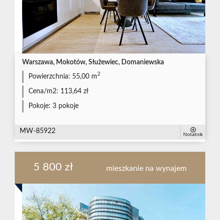
Warszawa, Mokotów, Służewiec, Domaniewska
2
Powierzchnia:
55,00 m
Cena/m2:
113,64 zł
Pokoje:
3 pokoje
MW-85922
Notatnik
5 800 zł
mieszkanie na wynajem