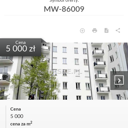
Symbol oferty:
MW-86009
Cena
5 000 zł
Cena
5 000
2
cena za m