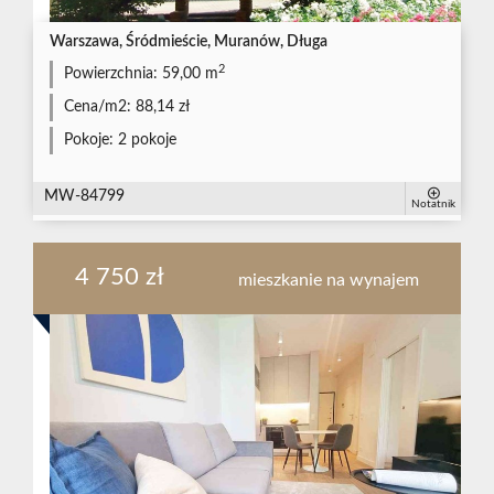
Warszawa, Śródmieście, Muranów, Długa
2
Powierzchnia:
59,00 m
Cena/m2:
88,14 zł
Pokoje:
2 pokoje
MW-84799
Notatnik
4 750 zł
mieszkanie na wynajem