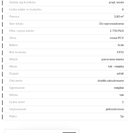
Opłaty wg liczników
prąd, woda
Liczba pięter w budynku
6
Piwnica
3,80 m²
Stan lokalu
Do wprowadzenia
Mies. czynsz admin.
1 750 PLN
Okna
nowe PCV
Balkon
brak
Rok budowy
1952
Widok
panorama miasta
Woda
tak - miejska
Dojazd
asfalt
Otoczenie
działki zabudowane
Ogrzewanie
miejskie
Winda
tak
Liczba wind
1
Usytuowanie
jednostronne
Piętro
5p