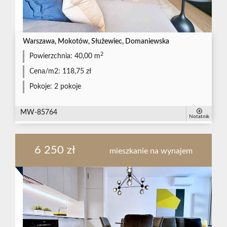
Warszawa, Mokotów, Służewiec, Domaniewska
2
Powierzchnia:
40,00 m
Cena/m2:
118,75 zł
Pokoje:
2 pokoje
MW-85764
Notatnik
6 250 zł
mieszkanie na wynajem