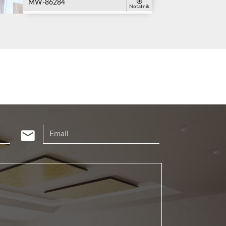
MW-86284
Notatnik