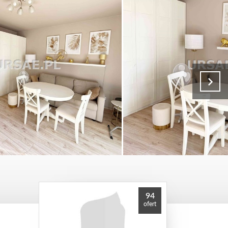
94
ofert