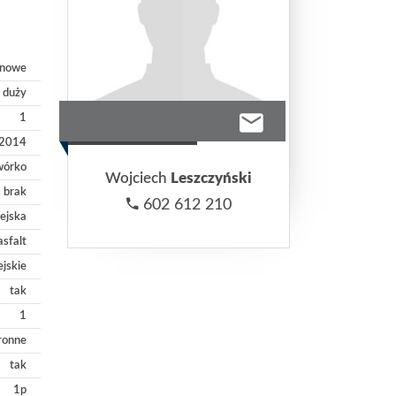
nowe
duży
1
2014
wórko
Wojciech
Leszczyński
brak
602 612 210
iejska
asfalt
ejskie
tak
1
ronne
tak
1p