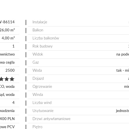
-86114
Instalacje
26,00 m²
Balkon
4,00 m²
Liczba balkonów
1
Rok budowy
ownictwo
Widok
na pod
wa cegła
Gaz
2500
Woda
tak - m
Dojazd
CO, woda
Ogrzewanie
mi
rąd, woda
Winda
4
Liczba wind
wadzenia
Usytuowanie
jednost
400 PLN
Drzwi antywłamaniowe
owe PCV
Piętro