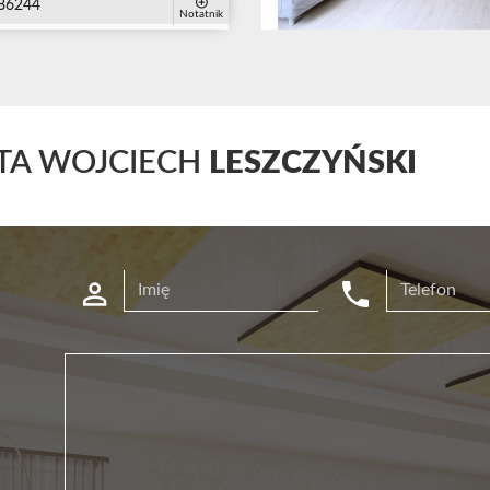
86244
Notatnik
TA WOJCIECH
LESZCZYŃSKI