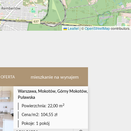
Leaflet
|
©
OpenStreetMap
contributors
mieszkanie na wynajem
 OFERTA
Warszawa, Mokotów, Górny Mokotów,
Puławska
2
Powierzchnia:
22,00 m
Cena/m2:
104,55 zł
Pokoje:
1 pokój