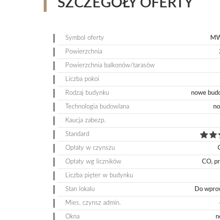
SZCZEGÓŁY OFERTY
Symbol oferty
MW
Powierzchnia
Powierzchnia balkonów/tarasów
Liczba pokoi
Rodzaj budynku
nowe bud
Technologia budowlana
no
Kaucja zabezp.
Standard
Opłaty w czynszu
Opłaty wg liczników
CO, p
Liczba pięter w budynku
Stan lokalu
Do wpro
Mies. czynsz admin.
Okna
n