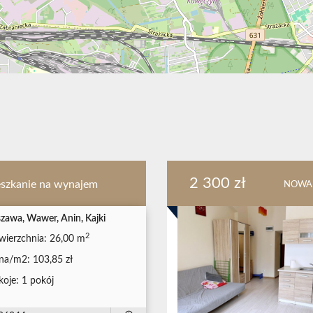
2 300 zł
szkanie na wynajem
NOWA
zawa, Wawer, Anin, Kajki
2
wierzchnia:
26,00 m
na/m2:
103,85 zł
koje:
1 pokój