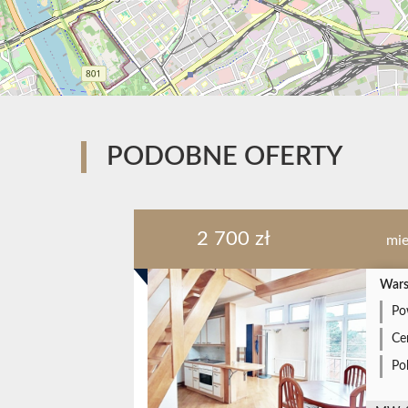
PODOBNE OFERTY
2 700 zł
mie
Wars
Po
Ce
Po