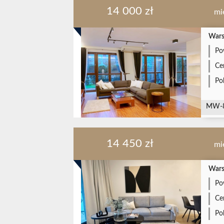
14 000 zł
mi
Wars
Po
Ce
Po
MW-
14 450 zł
mi
Wars
Po
Ce
Po