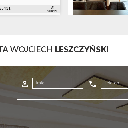
85411
Notatnik
TA WOJCIECH
LESZCZYŃSKI