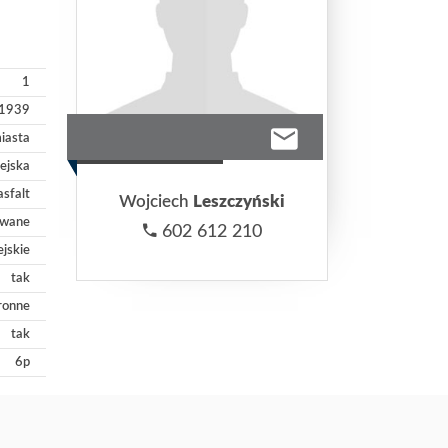
1
1939
iasta
iejska
asfalt
Wojciech
Leszczyński
owane
602 612 210
ejskie
tak
ronne
tak
6p