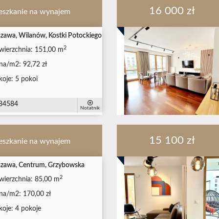
16 000 zł
eszkanie na wynajem
zawa, Wilanów, Kostki Potockiego
2
wierzchnia:
151,00 m
na/m2:
92,72 zł
koje:
5 pokoi
84584
Notatnik
15 100 zł
eszkanie na wynajem
zawa, Centrum, Grzybowska
2
wierzchnia:
85,00 m
na/m2:
170,00 zł
koje:
4 pokoje