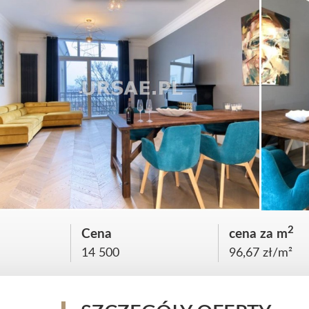
2
Cena
cena za m
14 500
96,67 zł/m²