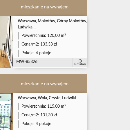
mieszkanie na wynajem
Warszawa, Mokotów, Górny Mokotów,
Ludwika…
2
Powierzchnia:
120,00 m
Cena/m2:
133,33 zł
Pokoje:
4 pokoje
MW-85326
Notatnik
mieszkanie na wynajem
Warszawa, Wola, Czyste, Ludwiki
2
Powierzchnia:
115,00 m
Cena/m2:
131,30 zł
Pokoje:
4 pokoje