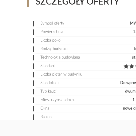
SZCZEGÓŁY OFERTY
Symbol oferty
MW
Powierzchnia
1
Liczba pokoi
Rodzaj budynku
k
Technologia budowlana
st
Standard
Liczba pięter w budynku
Stan lokalu
Do wpro
Typ kaucji
dwumi
Mies. czynsz admin.
1
Okna
nowe d
Balkon