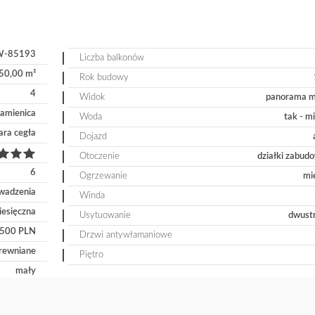
-85193
Liczba balkonów
50,00 m²
Rok budowy
4
Widok
panorama m
amienica
Woda
tak - m
ara cegła
Dojazd
Otoczenie
działki zabud
6
Ogrzewanie
mi
wadzenia
Winda
esięczna
Usytuowanie
dwust
 500 PLN
Drzwi antywłamaniowe
rewniane
Piętro
mały