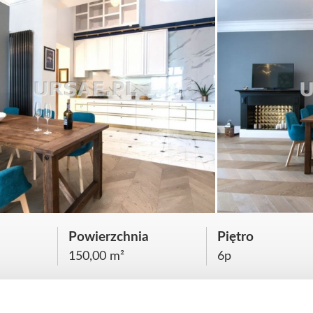
Powierzchnia
Piętro
150,00 m²
6p