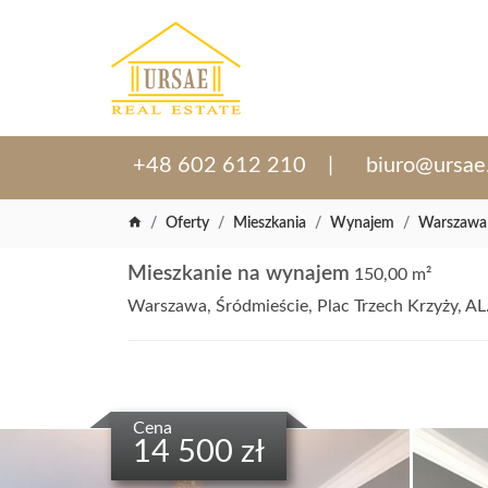
+48 602 612 210
biuro@ursae
Oferty
Mieszkania
Wynajem
Warszawa
Mieszkanie na wynajem
150,00 m²
Warszawa, Śródmieście, Plac Trzech Krzyży, AL
Cena
14 500 zł