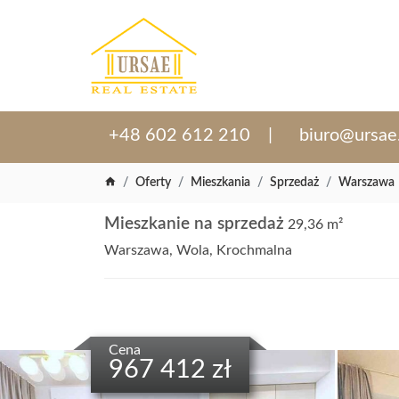
+48 602 612 210
biuro@ursae
Oferty
Mieszkania
Sprzedaż
Warszawa
Mieszkanie na sprzedaż
29,36 m²
Warszawa, Wola, Krochmalna
Cena
967 412 zł