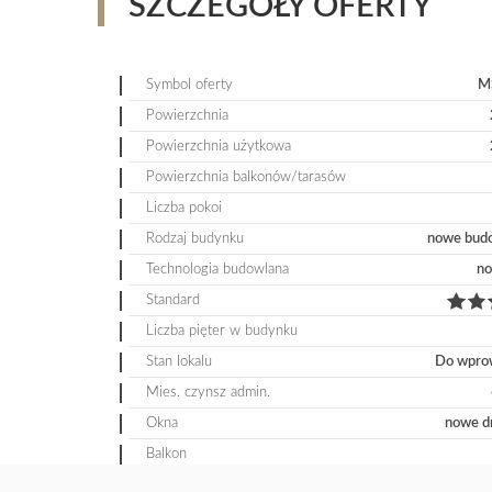
SZCZEGÓŁY OFERTY
Symbol oferty
M
Powierzchnia
Powierzchnia użytkowa
Powierzchnia balkonów/tarasów
Liczba pokoi
Rodzaj budynku
nowe bud
Technologia budowlana
no
Standard
Liczba pięter w budynku
Stan lokalu
Do wpro
Mies. czynsz admin.
Okna
nowe d
Balkon