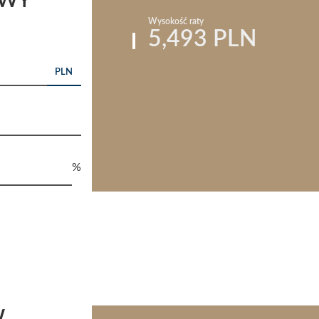
OWY
Wysokość raty
5,493 PLN
PLN
%
W