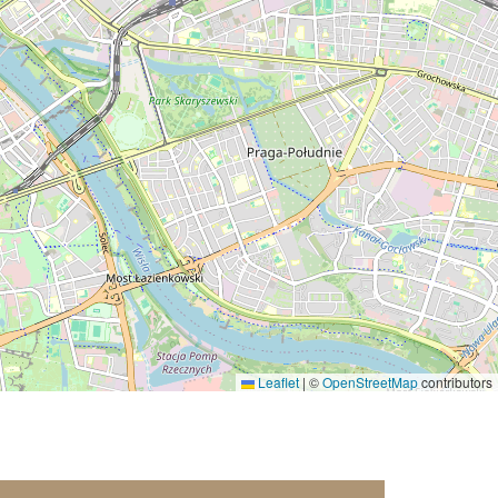
Leaflet
|
©
OpenStreetMap
contributors