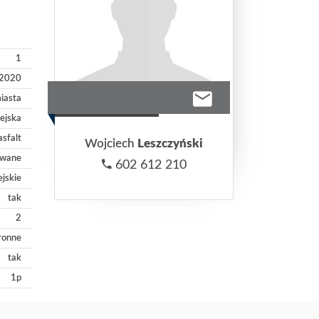
1
2020
iasta
iejska
asfalt
Wojciech
Leszczyński
owane
602 612 210
ejskie
tak
2
ronne
tak
1p