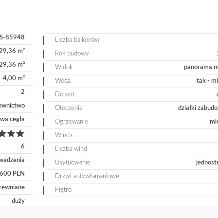
S-85948
Liczba balkonów
29,36 m²
Rok budowy
29,36 m²
Widok
panorama m
4,00 m²
Woda
tak - m
2
Dojazd
ownictwo
Otoczenie
działki zabud
wa cegła
Ogrzewanie
mi
Winda
6
Liczba wind
wadzenia
Usytuowanie
jednost
600 PLN
Drzwi antywłamaniowe
rewniane
Piętro
duży