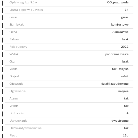
Opłaty wg liczników
CO, prąd, woda
Liczba pięter w budynku
14
Garaż
garaż
Stan lokalu
komfortowy
Okna
Aluminiowe
Balkon
brak
Rok budowy
2022
Widok
panorama miasta
Gaz
brak
Woda
tak - miejska
Dojazd
asfalt
Otoczenie
działki zabudowane
Ogrzewanie
miejskie
Alarm
tak
Winda
tak
Liczba wind
4
Usytuowanie
dwustronne
Drzwi antywłamaniowe
tak
Piętro
13p