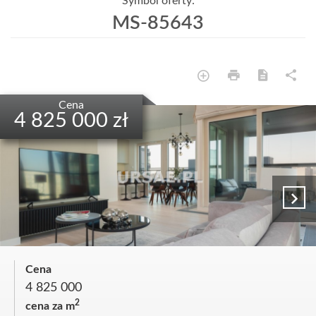
Symbol oferty:
MS-85643
Cena
4 825 000 zł
Cena
4 825 000
2
cena za m