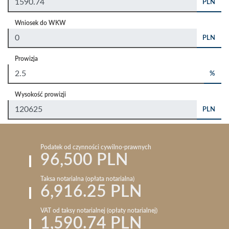
PLN
Wniosek do WKW
PLN
Prowizja
%
Wysokość prowizji
PLN
Podatek od czynności cywilno-prawnych
96,500 PLN
Taksa notarialna (opłata notarialna)
6,916.25 PLN
VAT od taksy notarialnej (opłaty notarialnej)
1,590.74 PLN