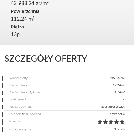
42 988,24 zł/m²
Powierzchnia
112,24 m²
Piętro
13p
SZCZEGÓŁY OFERTY
Symbol oferty
MS-85643
Powierzchnia
112,24 m²
Powierzchnia użytkowa
112,24 m²
Liczba pokoi
4
Rodzaj budynku
apartamentowiec
Technologia budowlana
nowa cegła
Standard
Opłaty w czynszu
CO, woda