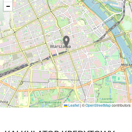
−
Leaflet
|
©
OpenStreetMap
contributors