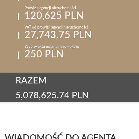
Prowizja agencji nieruchomości
120,625 PLN
VAT od prowizji agencji nieruchomości
27,743.75 PLN
Wypisy aktu notarialnego - około
250 PLN
RAZEM
5,078,625.74 PLN
WIADOMOŚĆ DO AGENTA