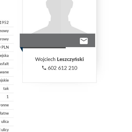
1952
omowy
urowy
0 PLN
iejska
Wojciech
Leszczyński
asfalt
602 612 210
owane
ejskie
tak
1
ronne
łatne
 ulica
 ulicy