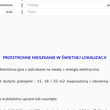
mienione
Podłogi
p
brak
Piętro
PRZESTRONNE MIESZKANIE W ŚWIETNEJ LOKALIZACJI
inistracyjna z zaliczkami na media + energia elektryczna
 dużymi pokojami : 15, 18 i 23 m2 wyposażoną i obszerną 
a wykładziny uprane lub usunięte.