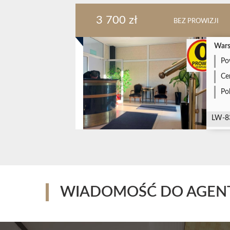
3 700 zł
BEZ PROWIZJI
Wars
Po
Ce
Po
LW-8
WIADOMOŚĆ DO AGEN