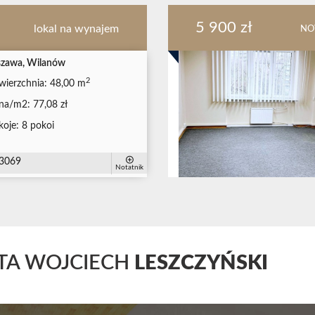
5 900 zł
lokal na wynajem
NO
zawa, Wilanów
2
wierzchnia:
48,00 m
na/m2:
77,08 zł
koje:
8 pokoi
3069
Notatnik
TA WOJCIECH
LESZCZYŃSKI