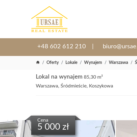
+48 602 612 210
biuro@ursae
Oferty
Lokale
Wynajem
Warszawa
Ś
Lokal na wynajem
85,30 m²
Warszawa, Śródmieście, Koszykowa
Cena
5 000 zł