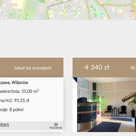
4 340 zł
lokal na wynajem
BE
zawa, Wilanów
2
wierzchnia:
55,00 m
na/m2:
91,55 zł
koje:
8 pokoi
3065
Notatnik