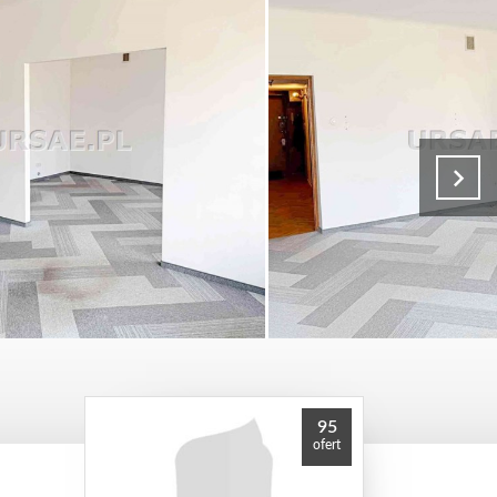
95
ofert