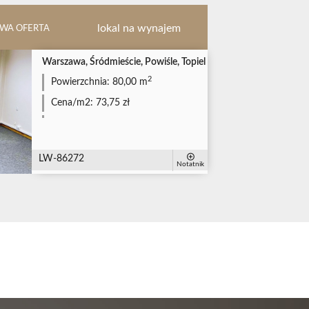
lokal na wynajem
WA OFERTA
Warszawa, Śródmieście, Powiśle, Topiel
2
Powierzchnia:
80,00 m
Cena/m2:
73,75 zł
LW-86272
Notatnik