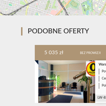
PODOBNE OFERTY
5 035 zł
BEZ PROWIZJI
Wars
Po
Ce
Po
LW-8