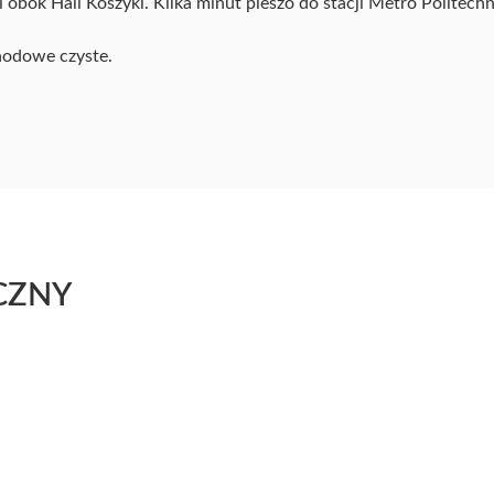
 obok Hali Koszyki. Kilka minut pieszo do stacji Metro Politech
hodowe czyste.
CZNY