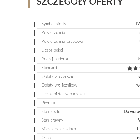
SZCZEGÓŁY OFERTY
Symbol oferty
L
Powierzchnia
Powierzchnia użytkowa
Liczba pokoi
Rodzaj budynku
k
Standard
Opłaty w czynszu
Opłaty wg liczników
w
Liczba pięter w budynku
Piwnica
Stan lokalu
Do wpro
Stan prawny
Mies. czynsz admin.
1
Okna
n