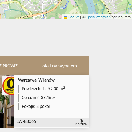
Leaflet
|
©
OpenStreetMap
contributors
lokal na wynajem
Z PROWIZJI
Warszawa, Wilanów
2
Powierzchnia:
52,00 m
Cena/m2:
83,46 zł
Pokoje:
8 pokoi
LW-83066
Notatnik