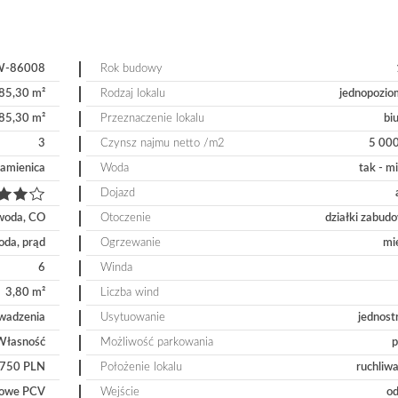
W-86008
Rok budowy
85,30 m²
Rodzaj lokalu
jednopozi
85,30 m²
Przeznaczenie lokalu
bi
3
Czynsz najmu netto /m2
5 00
amienica
Woda
tak - m
Dojazd
woda, CO
Otoczenie
działki zabud
oda, prąd
Ogrzewanie
mi
6
Winda
3,80 m²
Liczba wind
wadzenia
Usytuowanie
jednost
Własność
Możliwość parkowania
p
 750 PLN
Położenie lokalu
ruchliwa
owe PCV
Wejście
od