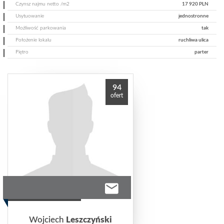
Czynsz najmu netto /m2
17 920 PLN
Usytuowanie
jednostronne
Możliwość parkowania
tak
Położenie lokalu
ruchliwa ulica
Piętro
parter
94
ofert
Wojciech
Leszczyński