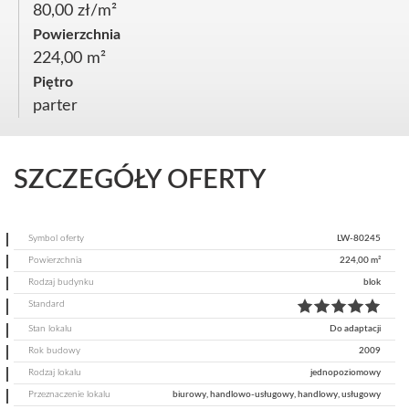
80,00 zł/m²
Powierzchnia
224,00 m²
Piętro
parter
SZCZEGÓŁY OFERTY
Symbol oferty
LW-80245
Powierzchnia
224,00 m²
Rodzaj budynku
blok
Standard
Stan lokalu
Do adaptacji
Rok budowy
2009
Rodzaj lokalu
jednopoziomowy
Przeznaczenie lokalu
biurowy, handlowo-usługowy, handlowy, usługowy