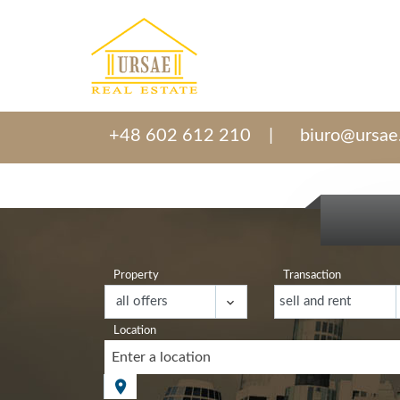
+48 602 612 210
biuro@ursae
Property
Transaction
Location
Enter a location