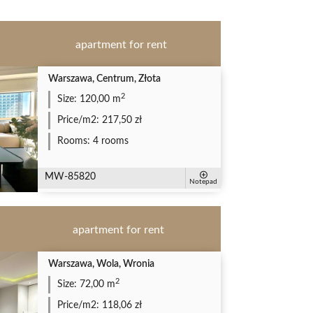
apartment for rent
Warszawa, Centrum, Złota
2
Size:
120,00 m
Price/m2:
217,50 zł
Rooms:
4 rooms
MW-85820
Notepad
apartment for rent
Warszawa, Wola, Wronia
2
Size:
72,00 m
Price/m2:
118,06 zł