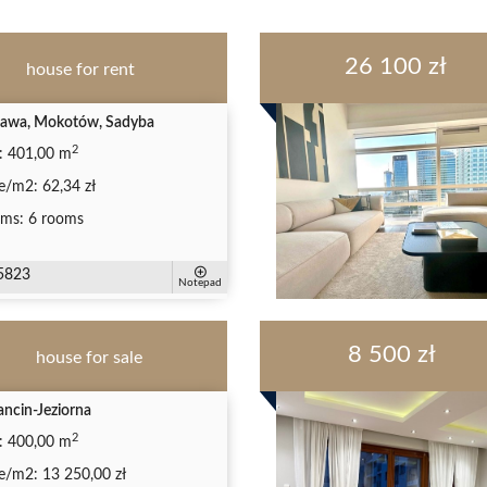
26 100 zł
house for rent
awa, Mokotów, Sadyba
2
:
401,00 m
ce/m2:
62,34 zł
ms:
6 rooms
5823
Notepad
8 500 zł
house for sale
ancin-Jeziorna
2
:
400,00 m
ce/m2:
13 250,00 zł