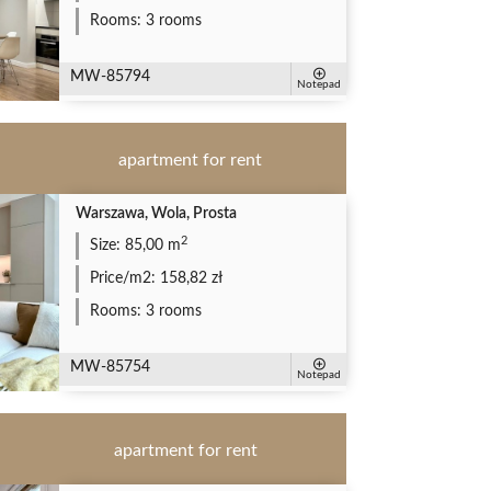
Rooms:
3 rooms
MW-85794
Notepad
apartment for rent
Warszawa, Wola, Prosta
2
Size:
85,00 m
Price/m2:
158,82 zł
Rooms:
3 rooms
MW-85754
Notepad
apartment for rent