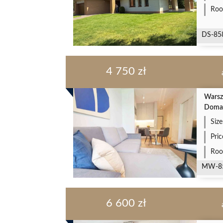
Roo
DS-85
4 750 zł
Warsz
Doma
Size
Pri
Roo
MW-8
6 600 zł