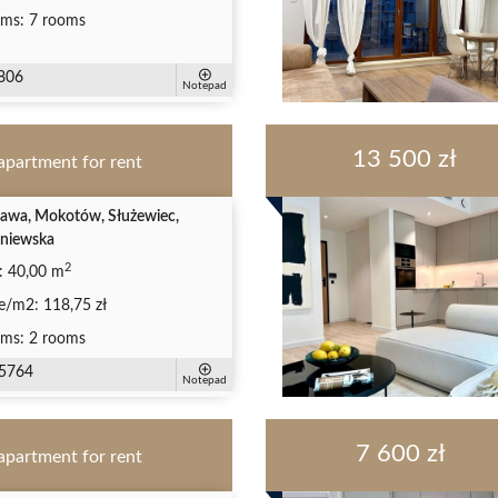
ms:
7 rooms
806
Notepad
13 500 zł
apartment for rent
awa, Mokotów, Służewiec,
niewska
2
:
40,00 m
ce/m2:
118,75 zł
ms:
2 rooms
5764
Notepad
7 600 zł
apartment for rent