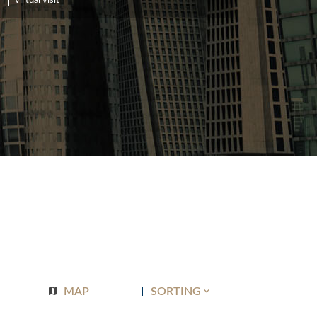
virtual visit
MAP
SORTING