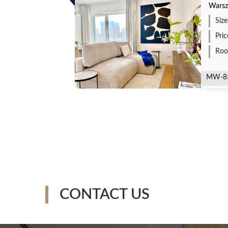
Warsz
Size
Pri
Roo
MW-8
CONTACT US