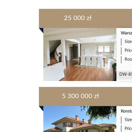
25 000 zł
Warsz
Size
Pri
Roo
DW-8
5 300 000 zł
Konst
Size
Pri