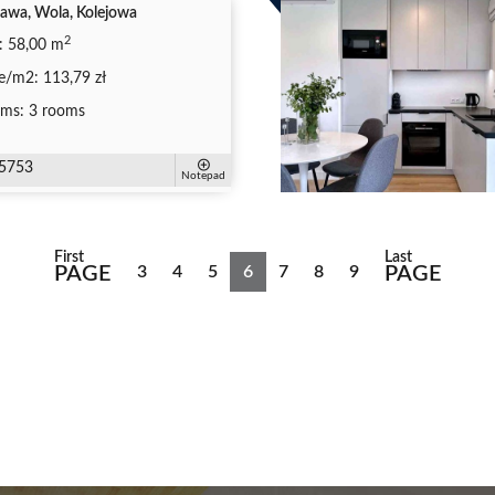
awa, Wola, Kolejowa
2
:
58,00 m
ce/m2:
113,79 zł
ms:
3 rooms
5753
Notepad
First
Last
PAGE
3
4
5
6
7
8
9
PAGE