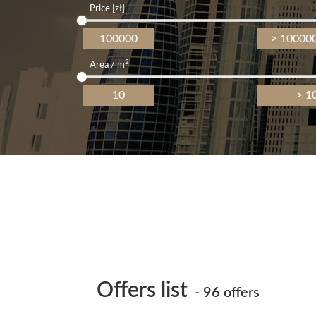
Price [zł]
2
Area / m
Offers list
- 96 offers