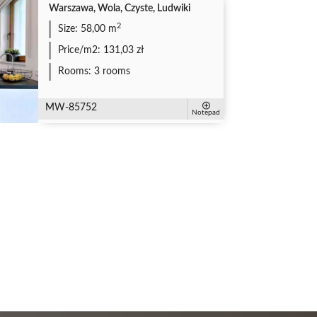
Warszawa, Wola, Czyste, Ludwiki
2
Size:
58,00 m
Price/m2:
131,03 zł
Rooms:
3 rooms
MW-85752
Notepad