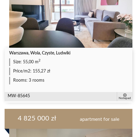
Warszawa, Wola, Czyste, Ludwiki
2
Size:
55,00 m
Price/m2:
155,27 zł
Rooms:
3 rooms
MW-85645
Notepad
4 825 000 zł
apartment for sale