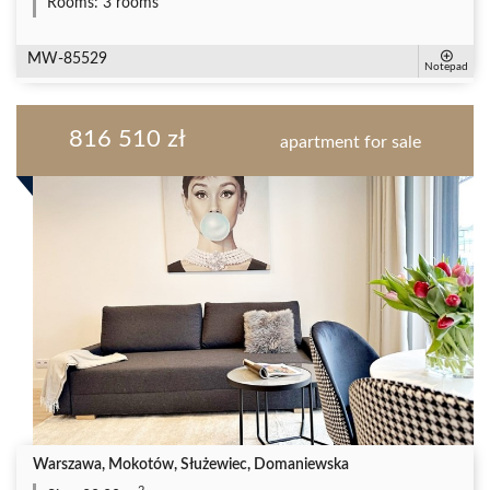
Rooms:
3 rooms
MW-85529
Notepad
816 510 zł
apartment for sale
Warszawa, Mokotów, Służewiec, Domaniewska