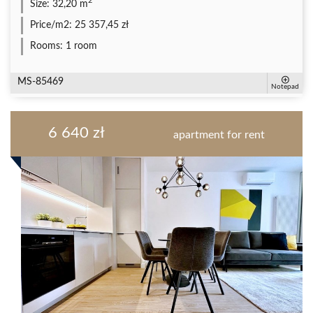
2
Size:
32,20 m
Price/m2:
25 357,45 zł
Rooms:
1 room
MS-85469
Notepad
6 640 zł
apartment for rent