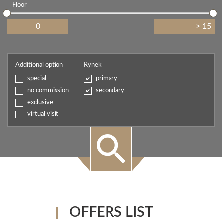
Floor
Additional option
Rynek
special
primary
no commission
secondary
exclusive
virtual visit
OFFERS LIST