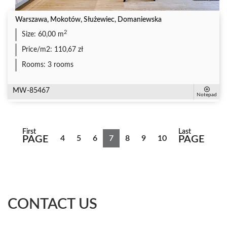
Warszawa, Mokotów, Służewiec, Domaniewska
2
Size:
60,00 m
Price/m2:
110,67 zł
Rooms:
3 rooms
MW-85467
Notepad
First
Last
PAGE
4
5
6
7
8
9
10
PAGE
CONTACT US