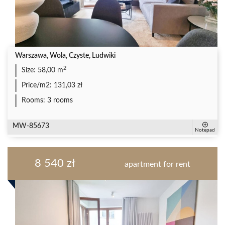
Warszawa, Wola, Czyste, Ludwiki
2
Size:
58,00 m
Price/m2:
131,03 zł
Rooms:
3 rooms
MW-85673
Notepad
8 540 zł
apartment for rent