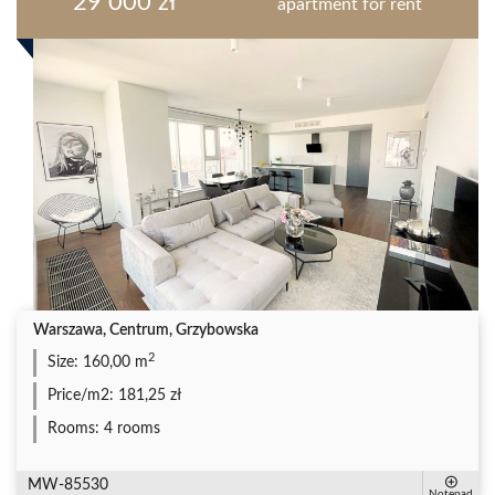
29 000 zł
apartment for rent
Warszawa, Centrum, Grzybowska
2
Size:
160,00 m
Price/m2:
181,25 zł
Rooms:
4 rooms
MW-85530
Notepad