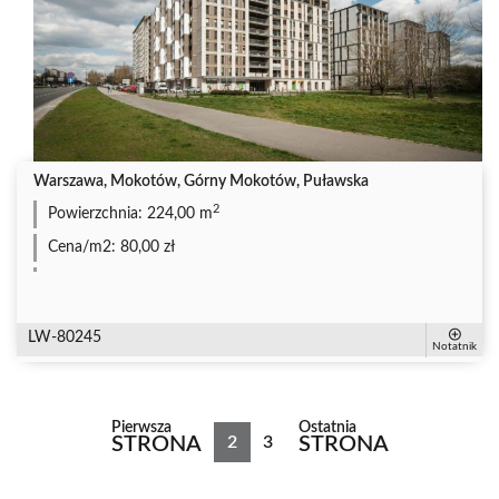
Warszawa, Mokotów, Górny Mokotów, Puławska
2
Powierzchnia:
224,00 m
Cena/m2:
80,00 zł
LW-80245
Notatnik
Pierwsza
Ostatnia
STRONA
2
3
STRONA