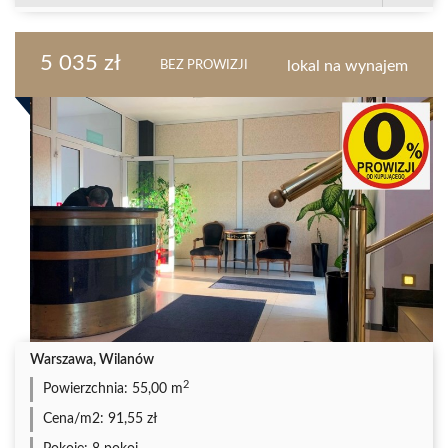
5 035 zł
lokal na wynajem
BEZ PROWIZJI
Warszawa, Wilanów
2
Powierzchnia:
55,00 m
Cena/m2:
91,55 zł