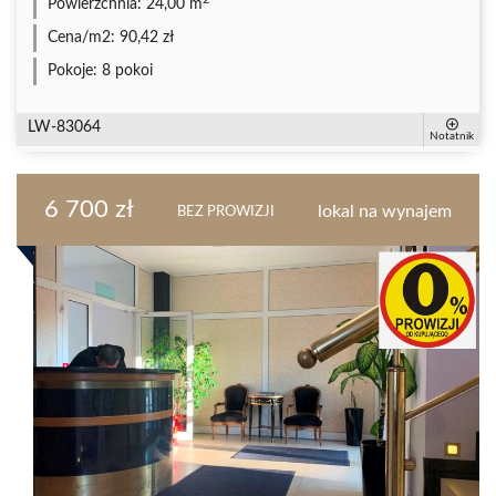
Powierzchnia:
24,00 m
Cena/m2:
90,42 zł
Pokoje:
8 pokoi
LW-83064
Notatnik
6 700 zł
lokal na wynajem
BEZ PROWIZJI