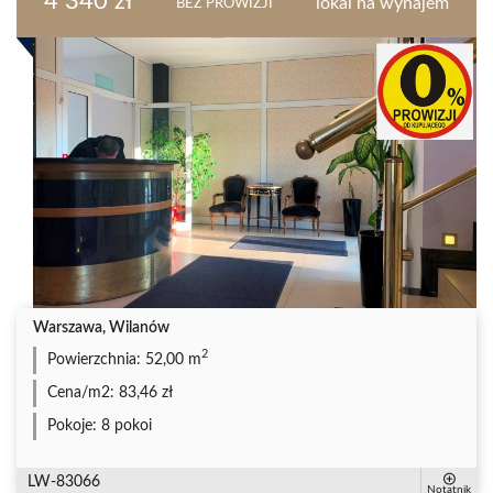
4 340 zł
lokal na wynajem
BEZ PROWIZJI
Warszawa, Wilanów
2
Powierzchnia:
52,00 m
Cena/m2:
83,46 zł
Pokoje:
8 pokoi
LW-83066
Notatnik