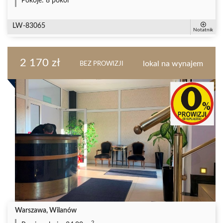
Pokoje:
8 pokoi
LW-83065
Notatnik
2 170 zł
lokal na wynajem
BEZ PROWIZJI
Warszawa, Wilanów
2