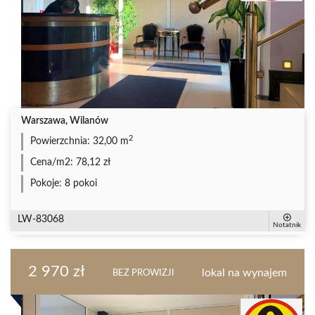
Warszawa, Wilanów
2
Powierzchnia:
32,00 m
Cena/m2:
78,12 zł
Pokoje:
8 pokoi
LW-83068
Notatnik
2 970 zł
lokal na wynajem
BEZ PROWIZJI