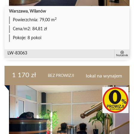
Warszawa, Wilanów
2
Powierzchnia:
79,00 m
Cena/m2:
84,81 zł
Pokoje:
8 pokoi
LW-83063
Notatnik
1 170 zł
lokal na wynajem
BEZ PROWIZJI