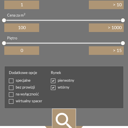
2
Cena za m
Piętro
Dodatkowe opcje
Rynek
specjalne
pierwotny
bez prowizji
wtórny
na wyłączność
wirtualny spacer