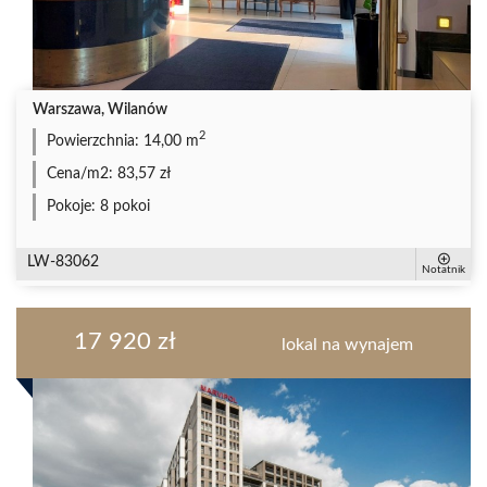
Warszawa, Wilanów
2
Powierzchnia:
14,00 m
Cena/m2:
83,57 zł
Pokoje:
8 pokoi
LW-83062
Notatnik
17 920 zł
lokal na wynajem