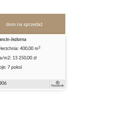
dom na sprzedaż
ancin-Jeziorna
2
ierzchnia:
400,00 m
a/m2:
13 250,00 zł
oje:
7 pokoi
806
Notatnik