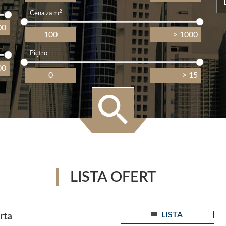
2
Cena za m
Piętro
LISTA OFERT
LISTA
rta