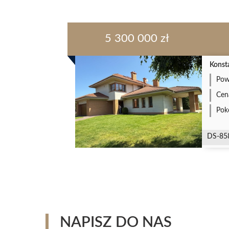
5 300 000 zł
Konst
Pow
Cen
Pok
DS-85
NAPISZ DO NAS