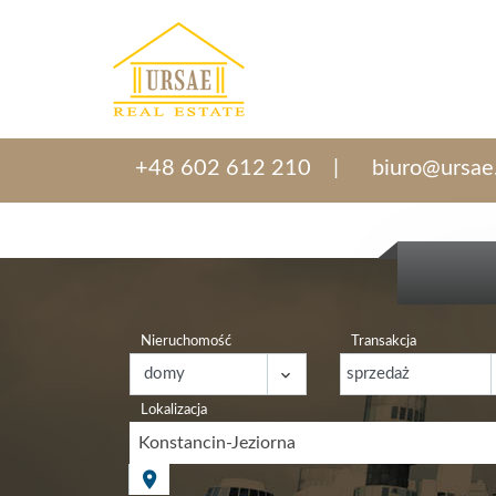
+48 602 612 210
biuro@ursae
Nieruchomość
Transakcja
Lokalizacja
Konstancin-Jeziorna