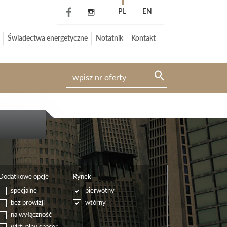
PL
EN
Świadectwa energetyczne
Notatnik
Kontakt
Dodatkowe opcje
Rynek
specjalne
pierwotny
bez prowizji
wtórny
na wyłączność