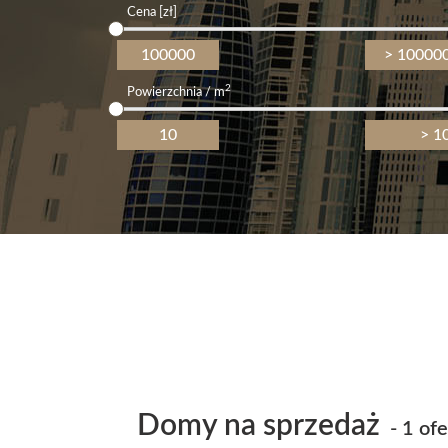
Cena [zł]
2
Powierzchnia / m
Domy na sprzedaż
- 1 ofe