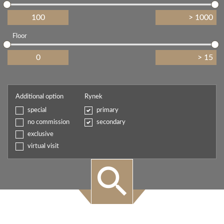
Floor
Additional option
Rynek
special
primary
no commission
secondary
exclusive
virtual visit