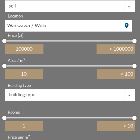
Location
Warszawa / Wola
Price [zł]
2
Area / m
Building type
Rooms
2
Price per m