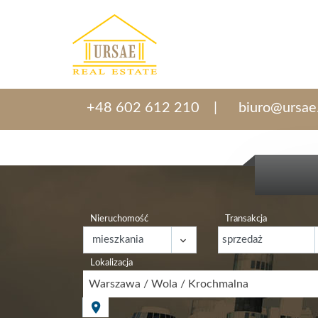
+48 602 612 210
biuro@ursae
Nieruchomość
Transakcja
Lokalizacja
Warszawa / Wola / Krochmalna