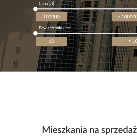
Cena [zł]
2
Powierzchnia / m
Mieszkania na sprzedaż