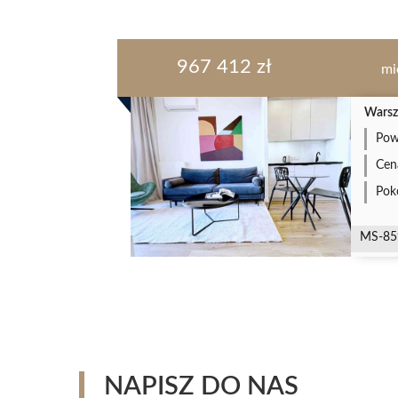
967 412 zł
mi
Warsz
Pow
Cen
Pok
MS-85
NAPISZ DO NAS