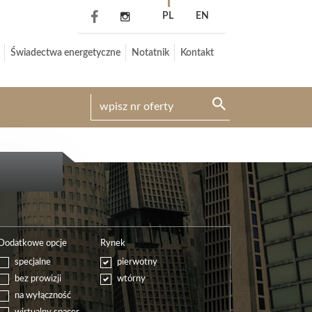
PL
EN
Świadectwa energetyczne
Notatnik
Kontakt
Dodatkowe opcje
Rynek
specjalne
pierwotny
bez prowizji
wtórny
na wyłączność