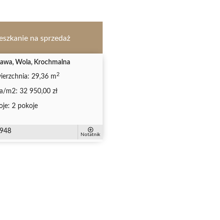
eszkanie na sprzedaż
awa, Wola, Krochmalna
2
ierzchnia:
29,36 m
a/m2:
32 950,00 zł
oje:
2 pokoje
948
Notatnik